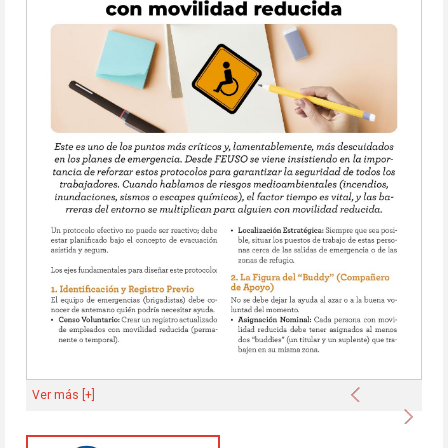
Anterior
Ver más [+]
Sigu