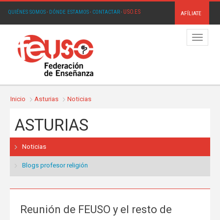
USO.ES
QUIÉNES SOMOS
·
DÓNDE ESTAMOS
·
CONTACTAR
·
AFÍLIATE
Menú
Inicio
Asturias
Noticias
ASTURIAS
Noticias
Blogs profesor religión
Reunión de FEUSO y el resto de