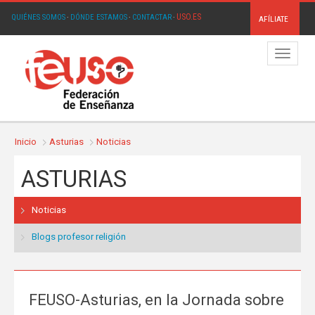
USO.ES
QUIÉNES SOMOS
·
DÓNDE ESTAMOS
·
CONTACTAR
·
AFÍLIATE
Menú
Inicio
Asturias
Noticias
ASTURIAS
Noticias
Blogs profesor religión
FEUSO-Asturias, en la Jornada sobre