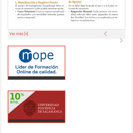
Anterior
Ver más [+]
Sigu