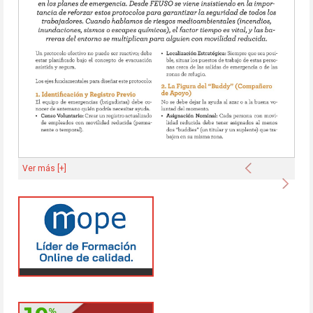
Anterior
Ver más [+]
Sigu