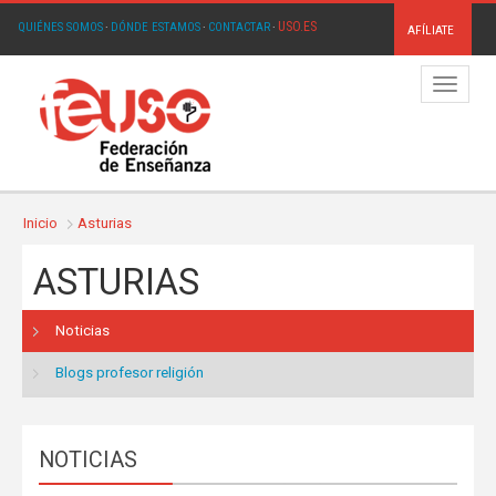
USO.ES
QUIÉNES SOMOS
·
DÓNDE ESTAMOS
·
CONTACTAR
·
AFÍLIATE
Menú
Inicio
Asturias
ASTURIAS
Noticias
Blogs profesor religión
NOTICIAS