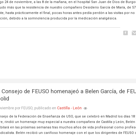
go 24 de noviembre, a las 8 de la mañana, en el hospital San Juan de Dios de Burgos
udo más que la resistencia de nuestro compañero Desiderio García de María, de 57
e, hasta prácticamente el final, pocas horas antes pedía perdón a las visitas por no
ción, debido a la somnolencia producida por la medicación analgésica.
I Consejo de FEUSO homenajeó a Belen García, de FE
olid
Castilla - León
oviembre por FEUSO, publicado en
onsejo de la Federación de Enseñanza de USO, que se celebró en Madrid los días 18 
e, rindió un homenaje muy especial a nuestra compañera de Castilla y León, Belén
ubilará en las próximas semanas tras muchos años de vida profesional como profes
dicalista. Belén recibió un cariñoso homenaje con el que los dirigentes de FEUSO