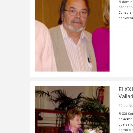
El domin
cáncer p
Conscient
conversa
El XX
Vallad
20 de N
El XXI C
noviembr
que se j
como sin