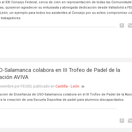
on al XXI Consejo Federal, cerca de cien en representación de todas las Comunidade
s, quisieron agradecer su entusiasta y abnegada dedicación desde Valladolid a FE
 y León, un ejemplo para todos los asistentes al Consejo por su activo compromiso c
 trabajadores.
-Salamanca colabora en III Trofeo de Padel de la
ación AVIVA
Castilla - León
oviembre por FEUSO, publicado en
ación de Enseñanza de USO-Salamanca colabora en el III Trofeo de Padel de la Aso
ra la creación de una Escuela Deportiva de padel para alumnos discapacitados.