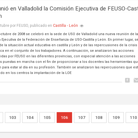
unió en Valladolid la Comisión Ejecutiva de FEUSO-Cast
n
Castilla - León
tubre por FEUSO, publicado en
 octubre de 2008 se celebró en la sede de USO de Valladolid una nueva reunión de l
 Ejecutiva de la Federación de Enseñanza de USO-Castilla y León. En primer lugar, s
e la situación actual educativa en castilla y León y de las repercusiones de la crisis
a en el conjunto de los trabajadores. A continuación, se analizaron las acciones
das por FEUSO en las diferentes provincias, con especial atención a las acciones
as puestas en marcha con el fin de proporcionar a los docentes las herramientas qu
n para estar al día en su profesión. También se analizaron las repercusiones que es
do en los centros la implantación de la LOE
103
104
105
106
107
108
109
110