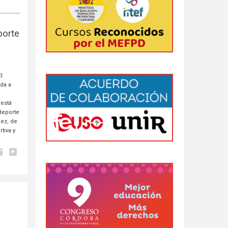
porte
l
ada a
 está
 deporte
dez, de
tiva y