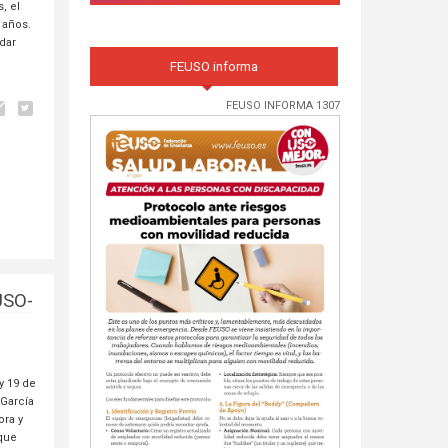
, el
 años.
 dar
FEUSO informa
FEUSO INFORMA 1307
USO-
y 19 de
 García
ora y
 que