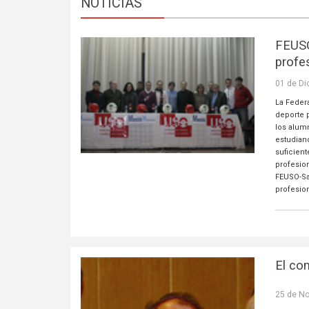
NOTICIAS
FEUSO
profes
01 de Di
La Feder
deporte p
los alum
estudiand
suficien
profesio
FEUSO-Sa
profesion
El co
25 de N