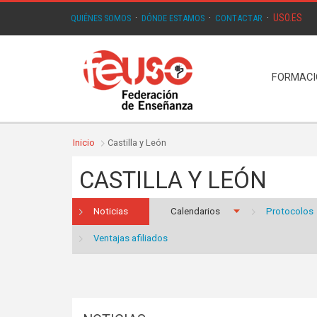
USO.ES
QUIÉNES SOMOS
·
DÓNDE ESTAMOS
·
CONTACTAR
·
FORMAC
Inicio
Castilla y León
CASTILLA Y LEÓN
Noticias
Calendarios
Protocolos
Ventajas afiliados