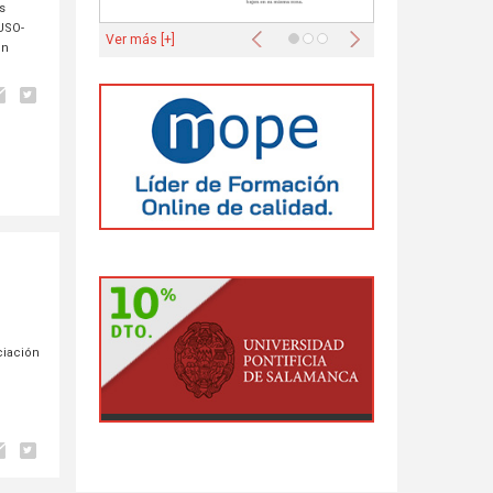
s
Anterior
Siguiente
USO-
Ver más [+]
on
ciación