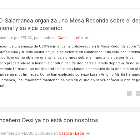
-Salamanca organiza una Mesa Redonda sobre el de
ional y su vida posterior
Castilla - León
ciembre por FEUSO, publicado en
ación de Enseñanza de USO-Salamanca ha colaborado en la Mesa Redonda sobre “E
rofesional y su vida posterior”, que se celebró en Salamanca. Esta actividad, orient
nos, tuvo como objetivo orientar a los alumnos sobre la importancia de continuar
o y preparándose si tienen la oportunidad de dedicarse a la vida deportiva. Si no se
temente formado, las salidas profesionales y laborales después de la dedicación al
nal serán muy limitadas. Como han explicado Lorenzo Lasa y Antonio Martín Hernán
lamanca, “es importante mantener los pies en el suelo y saber enfocar la vida depor
al”.
mpañero Desi ya no está con nosotros
Castilla - León
oviembre por FEUSO, publicado en