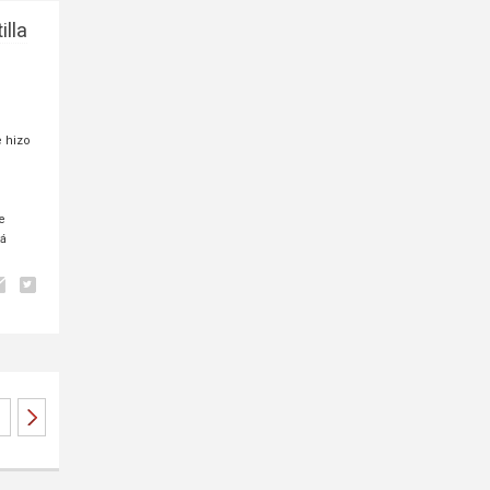
illa
a
e hizo
e
tá