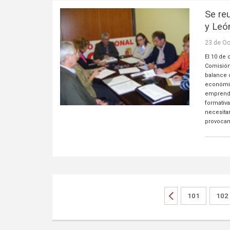
Se re
y Leó
23 de Oc
El 10 de
Comisión
balance d
económic
emprendi
formativ
necesita
provocan
101
102