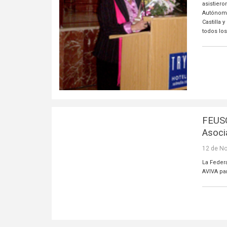
asistier
Autónoma
Castilla
todos los
FEUSO
Asoci
12 de N
La Feder
AVIVA pa