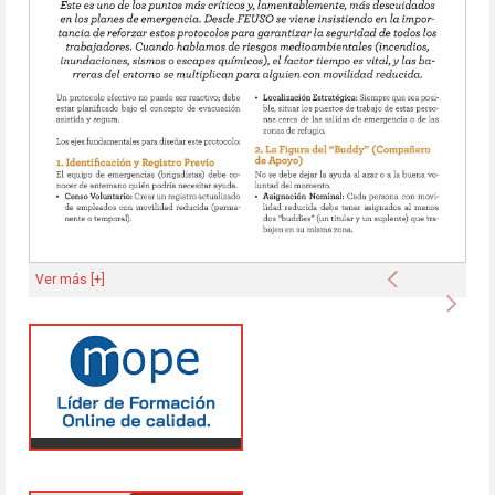
Anterior
Ver más [+]
Sigu