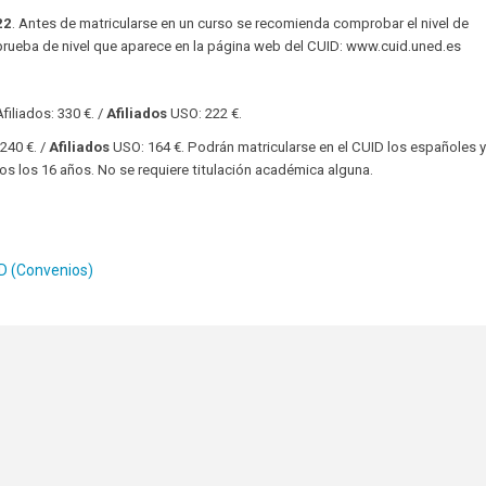
22
. Antes de matricularse en un curso se recomienda comprobar el nivel de
prueba de nivel que aparece en la página web del CUID: www.cuid.uned.es
iliados: 330 €. /
Afiliados
USO: 222 €.
240 €. /
Afiliados
USO: 164 €. Podrán matricularse en el CUID los españoles 
s los 16 años. No se requiere titulación académica alguna.
ID (Convenios)