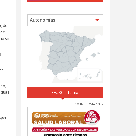
Autonomías
), de
 de
mo en
s
 en
ano,
enguas
FEUSO informa
FEUSO INFORMA 1307
que