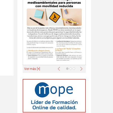
y
Anterior
Siguiente
Ver más [+]