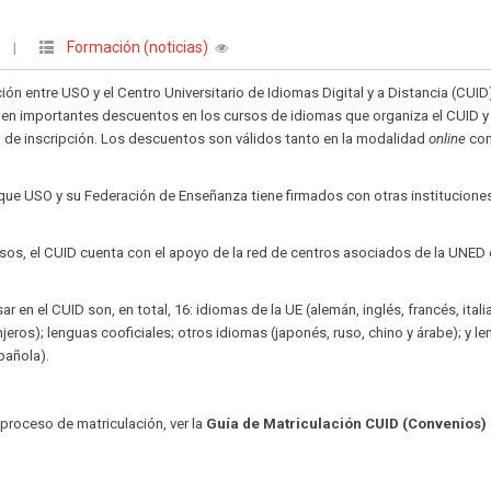
Formación (noticias)
O
|
ón entre USO y el Centro Universitario de Idiomas Digital y a Distancia (CUID
enen importantes descuentos en los cursos de idiomas que organiza el CUID y
zo de inscripción. Los descuentos son válidos tanto en la modalidad
online
co
 que USO y su Federación de Enseñanza tiene firmados con otras institucione
rsos, el CUID cuenta con el apoyo de la red de centros asociados de la UNED
 en el CUID son, en total, 16: idiomas de la UE (alemán, inglés, francés, itali
eros); lenguas cooficiales; otros idiomas (japonés, ruso, chino y árabe); y l
pañola).
 proceso de matriculación, ver la
Guía de Matriculación CUID (Convenios)