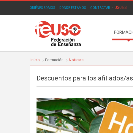
USO.ES
QUIÉNES SOMOS
·
DÓNDE ESTAMOS
·
CONTACTAR
·
FORMAC
Inicio
Formación
Noticias
Descuentos para los afiliados/a