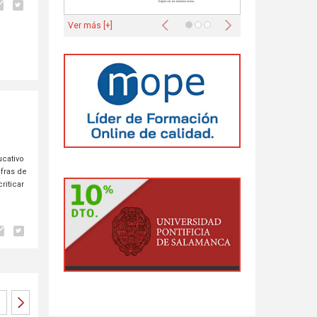
Anterior
Siguiente
Ver más [+]
ucativo
fras de
riticar
e