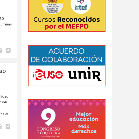
SO-
 alumnas
aso
tidad
ación
,
 y sus