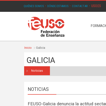
USO.ES
QUIÉNES SOMOS
·
DÓNDE ESTAMOS
·
CONTACTAR
·
FORMAC
Inicio
Galicia
GALICIA
Noticias
NOTICIAS
FEUSO-Galicia denuncia la actitud secta