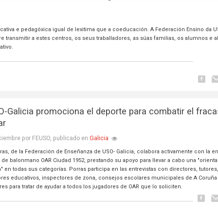
cativa e pedagóxica igual de lexitima que a coeducación. A Federación Ensino da U
e transmitir a estes centros, os seus traballadores, as súas familias, os alumnos e
tivo.
-Galicia promociona el deporte para combatir el frac
ar
Galicia
ciembre por FEUSO, publicado en
ras, de la Federación de Enseñanza de USO- Galicia, colabora activamente con la en
a de balonmano OAR Ciudad 1952, prestando su apoyo para llevar a cabo una "orient
" en todas sus categorías. Porras participa en las entrevistas con directores, tutores
ores educativos, inspectores de zona, consejos escolares municipales de A Coruña
es para tratar de ayudar a todos los jugadores de OAR que lo soliciten.