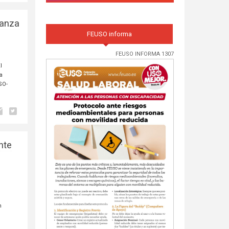
ñanza
FEUSO informa
FEUSO INFORMA 1307
I
la
SO-
nte
n