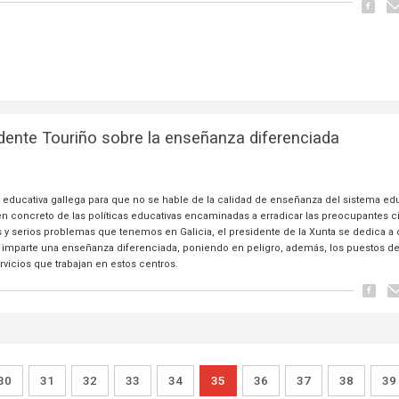
dente Touriño sobre la enseñanza diferenciada
 educativa gallega para que no se hable de la calidad de enseñanza del sistema ed
n concreto de las políticas educativas encaminadas a erradicar las preocupantes ci
y serios problemas que tenemos en Galicia, el presidente de la Xunta se dedica a c
imparte una enseñanza diferenciada, poniendo en peligro, además, los puestos d
rvicios que trabajan en estos centros.
30
31
32
33
34
35
36
37
38
39