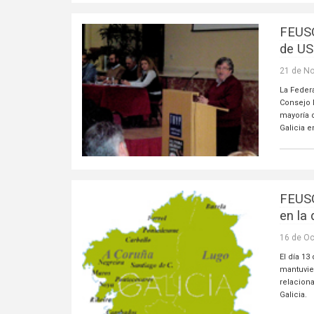
FEUSO
de U
21 de N
La Feder
Consejo 
mayoría 
Galicia e
FEUSO
en la
16 de Oc
El día 1
mantuvie
relaciona
Galicia.