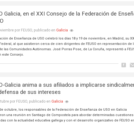
 Galicia, en el XXI Consejo de la Federación de Ense
SO
Galicia
oviembre por FEUSO, publicado en
ación de Enseñanza de USO celebró los días 18 y 19 de noviembre, en Madrid, su XX
Federal, al que asistieron cerca de cien dirigentes de FEUSO en representación de 
de las Comunidades Autónomas. José Porras Pose, de La Coruña, representó a FEU
n este Consejo.
-Galicia anima a sus afiliados a implicarse sindicalme
 defensa de sus intereses
Galicia
tubre por FEUSO, publicado en
3 de octubre, los responsables de la Federación de Enseñanza de USO en Galicia
ron una reunión en Santiago de Compostela para abordar determinadas cuestiones
das con la actualidad educativa gallega y con el desarrollo organizativo de FEUSO e