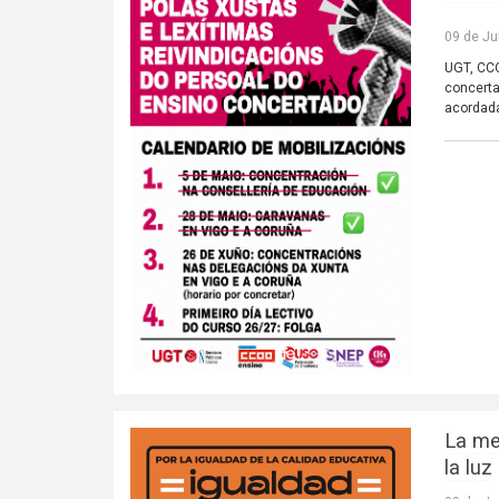
09 de Ju
UGT, CCO
concerta
acordada
La me
la luz