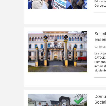
Educació
Concert
Solici
enseñ
02 de Ma
Las orga
CATÓLICA
Humanos 
inmediat
siguient
Comun
Social