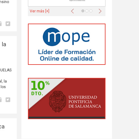
Ensino
Anterior
Siguiente
Ver más [+]
 la
SCUELAS
, la
 los
ca