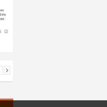
use
 Esta
soas