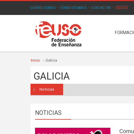
USO.ES
QUIÉNES SOMOS
·
DÓNDE ESTAMOS
·
CONTACTAR
·
FORMAC
Inicio
Galicia
GALICIA
Noticias
NOTICIAS
Comu