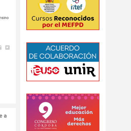
nsino
e a