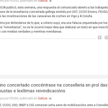
Galicia
nio por FEUSO, publicado en
ICIA publicó, esta semana, una respuesta al comunicado abierto a las trabajado
ores de la enseñanza concertada gallega emitido por UGT, CCOO Ensino, FEUSO
as las movilizaciones de las caravanas de coches en Vigo y A Coruña.
imo por defenderse de lo que, a criterio suyo, era una falacia orquestada por los
os “minoritarios”, no se le ocurrió mejor idea que elaborar un texto en que mezcl
 con medias verdades y mentiras meridianas.
ino concertado concéntrase na consellería en prol das
xustas e lexítimas reivindicacións
Galicia
yo por FEUSO, publicado en
T, CCOO, USO, SNEP e CIG comezan unha serie de mobilizacións ante a Conselle