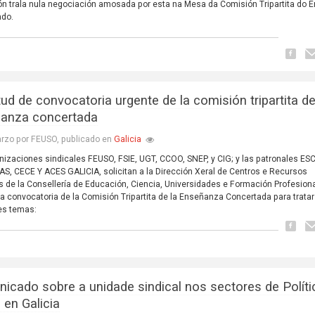
n trala nula negociación amosada por esta na Mesa da Comisión Tripartita do 
ado.
tud de convocatoria urgente de la comisión tripartita de
anza concertada
Galicia
rzo por FEUSO, publicado en
nizaciones sindicales FEUSO, FSIE, UGT, CCOO, SNEP, y CIG; y las patronales E
S, CECE Y ACES GALICIA, solicitan a la Dirección Xeral de Centros e Recursos
de la Consellería de Educación, Ciencia, Universidades e Formación Profesional
a convocatoria de la Comisión Tripartita de la Enseñanza Concertada para tratar
es temas:
icado sobre a unidade sindical nos sectores de Políti
 en Galicia