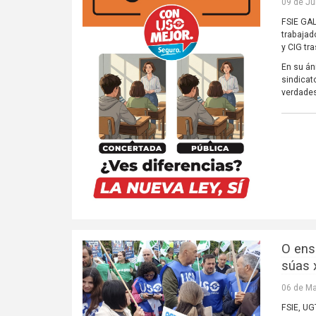
09 de Ju
FSIE GAL
trabajad
y CIG tr
En su án
sindicat
verdades
O ens
súas 
06 de Ma
FSIE, UG