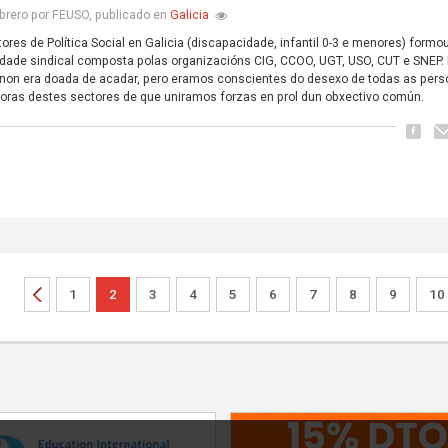
Galicia
brero por FEUSO, publicado en
ores de Política Social en Galicia (discapacidade, infantil 0-3 e menores) formo
dade sindical composta polas organizacións CIG, CCOO, UGT, USO, CUT e SNEP.
non era doada de acadar, pero eramos conscientes do desexo de todas as per
doras destes sectores de que uniramos forzas en prol dun obxectivo común.
1
2
3
4
5
6
7
8
9
10