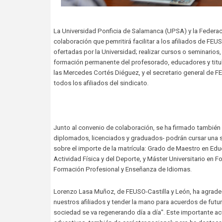
La Universidad Ponficia de Salamanca (UPSA) y la Federa
colaboración que pemritirá facilitar a los afiliados de FE
ofertadas por la Universidad; realizar cursos o seminarios,
formación permanente del profesorado, educadores y titulad
las Mercedes Cortés Diéguez, y el secretario general de FE
todos los afiliados del sindicato.
Junto al convenio de colaboración, se ha firmado también u
diplomados, licenciados y graduados- podrán cursar una s
sobre el importe de la matrícula: Grado de Maestro en Edu
Actividad Física y del Deporte, y Máster Universitario en 
Formación Profesional y Enseñanza de Idiomas.
Lorenzo Lasa Muñoz, de FEUSO-Castilla y León, ha agradeci
nuestros afiliados y tender la mano para acuerdos de futu
sociedad se va regenerando día a día". Este importante a