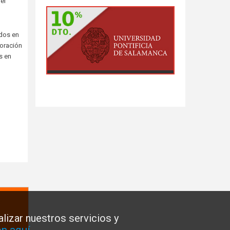
el
ados en
boración
s en
lizar nuestros servicios y