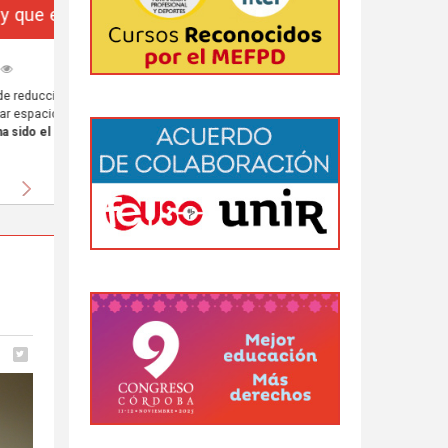
da
 al
Siguiente