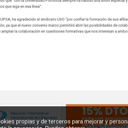
do que "con la Universidad Pontificia siempre ha habido una unión especial y 
s que siga en esa línea".
 UPSA, ha agradecido al sindicato USO "por confiar la formación de sus afili
ón, ya que el nuevo convenio marco permitirá abrir las posibilidades de cola
a ampliar la colaboración en cuestiones formativas que nos interesan a ambo
okies propias y de terceros para mejorar y persona