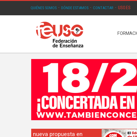
USO.ES
QUIÉNES SOMOS
·
DÓNDE ESTAMOS
·
CONTACTAR
·
FORMAC