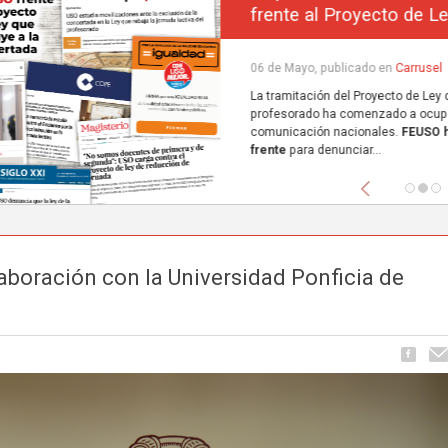
frente al Proyecto de Ley que excluye a la concerta
Carrusel
06 de Mayo, publicado en
La tramitación del Proyecto de Ley de reducción de la jornada lectiva del
profesorado ha comenzado a ocupar espacio en los principales medios de
comunicación nacionales.
FEUSO ha sido el primer sindicato en dar un paso
frente
para denunciar...
Anterior
boración con la Universidad Ponficia de