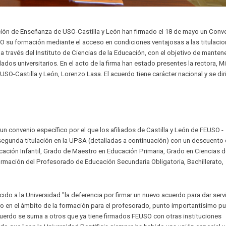
ción de Enseñanza de USO-Castilla y León han firmado el 18 de mayo un Conv
USO su formación mediante el acceso en condiciones ventajosas a las titulaci
 a través del Instituto de Ciencias de la Educación, con el objetivo de manten
os universitarios. En el acto de la firma han estado presentes la rectora, Mi
USO-Castilla y León, Lorenzo Lasa. El acuerdo tiene carácter nacional y se dir
n convenio específico por el que los afiliados de Castilla y León de FEUSO -
egunda titulación en la UPSA (detalladas a continuación) con un descuento
cación Infantil, Grado de Maestro en Educación Primaria, Grado en Ciencias d
Formación del Profesorado de Educación Secundaria Obligatoria, Bachillerato,
do a la Universidad "la deferencia por firmar un nuevo acuerdo para dar servi
ro en el ámbito de la formación para el profesorado, punto importantísimo pu
cuerdo se suma a otros que ya tiene firmados FEUSO con otras instituciones