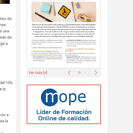
enio de
ones
er una
rian de
ige a
Anterior
Siguiente
Ver más [+]
 del 15%
e la
cio a
es la