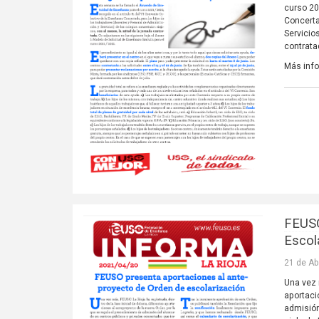
curso 20
Concerta
Servicio
contrata
Más inf
FEUSO
Escola
21 de Ab
Una vez 
aportaci
admisió