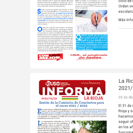
ciclo de
Orden vi
escolariz
Más Inf
La Rio
2021
09 de Ab
El 31 de
Rioja y s
hacemos 
seguir o
en los a
funcion