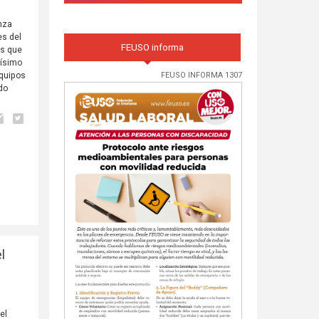
anza
es del
FEUSO informa
os que
ísimo
FEUSO INFORMA 1307
equipos
ndo
l
el