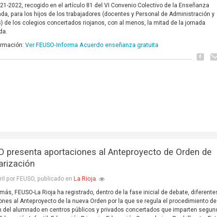
21-2022, recogido en el artículo 81 del VI Convenio Colectivo de la Enseñanza
da, para los hijos de los trabajadores (docentes y Personal de Administración y
s) de los colegios concertados riojanos, con al menos, la mitad de la jornada
da.
Ver FEUSO-Informa Acuerdo enseñanza gratuita
ormación:
 presenta aportaciones al Anteproyecto de Orden de
rización
La Rioja
ril por FEUSO, publicado en
más, FEUSO-La Rioja ha registrado, dentro de la fase inicial de debate, diferente
ones al Anteproyecto de la nueva Orden por la que se regula el procedimiento de
n del alumnado en centros públicos y privados concertados que imparten segun