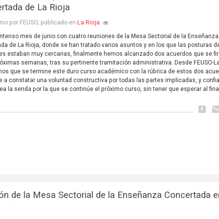
rtada de La Rioja
La Rioja
nio por FEUSO, publicado en
intenso mes de junio con cuatro reuniones de la Mesa Sectorial de la Enseñanza
da de La Rioja, donde se han tratado varios asuntos y en los que las posturas d
tes estaban muy cercanas, finalmente hemos alcanzado dos acuerdos que se fi
róximas semanas, tras su pertinente tramitación administrativa. Desde FEUSO-La
os que se termine este duro curso académico con la rúbrica de estos dos acue
e a constatar una voluntad constructiva por todas las partes implicadas, y conf
a la senda por la que se continúe el próximo curso, sin tener que esperar al fina
ón de la Mesa Sectorial de la Enseñanza Concertada e