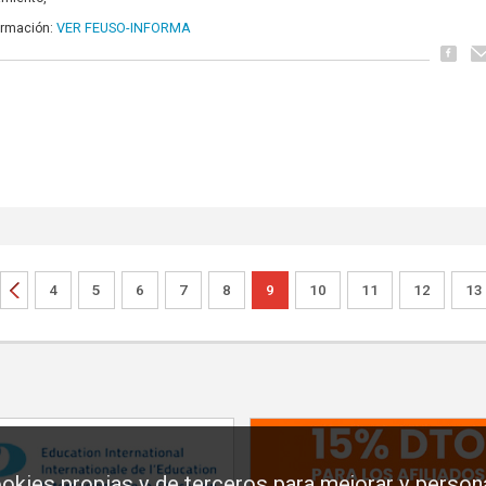
VER FEUSO-INFORMA
ormación:
4
5
6
7
8
9
10
11
12
13
okies propias y de terceros para mejorar y persona