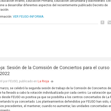
 Educación Infantil, Educación Primaria, Educación Secundaria y Bachillerato. Es
ene a desarrollar diferentes aspectos del recientemente publicado Decreto de
ación.
VER FEUSO-INFORMA
ormación:
.
ja: Sesión de la Comisión de Conciertos para el curso
/2022
La Rioja
ril por FEUSO, publicado en
 marzo, se celebró la segunda sesión de trabajo de la Comisión de Conciertos de
e ha llevado a cabo la votación individualizada por cada centro. La valoración qu
desde FEUSO es positiva ya que se posibilita a los centros concertados de La 
fertando lo ya concertado. Los planteamientos defendidos por FEUSO han sido,
ños precedentes, el mantener, cuando no aumentar, las unidades concertadas e
amiento,