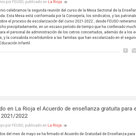
La Rioja
nio por FEUSO, publicado en
junio celebramos la segunda reunión del curso de la Mesa Sectorial de la Enseñ
da. Esta Mesa está conformada por la Consejería, los sindicatos, y las patronal
Sobre el proceso de escolarización del curso 2021-2022 , desde FEUSO reiteram
cho precipitadamente, en un escaso período de tiempo que ha conllevado much
para el personal de administración de los cetros concertados, además de a los 
os, y la consabida incertidumbre a las familias que han escolarizado en el segu
Educación Infantil.
do en La Rioja el Acuerdo de enseñanza gratuita para e
 2021/2022
La Rioja
yo por FEUSO, publicado en
os del mes de mayo se ha firmado el Acuerdo de Gratuidad de Enseñanza para 