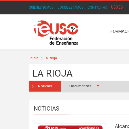
USO.ES
QUIÉNES SOMOS
·
DÓNDE ESTAMOS
·
CONTACTAR
·
FORMAC
Inicio
La Rioja
LA RIOJA
Noticias
Documentos
NOTICIAS
Alcan