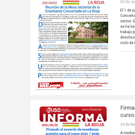
03 de Ju
El 1 de 
Concerta
sector. 
se ha he
trabajo 
directiv
ciclo de 
Firma
curso
24 de Ma
A mediad