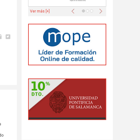
Anterior
Siguiente
Ver más [+]
s
do