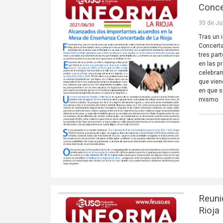
Conce
30 de Ju
Tras un 
Concerta
tres par
en las p
celebram
que vien
en que se
mismo.
Reuni
Rioja