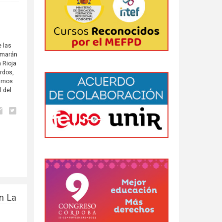
e las
rmarán
 Rioja
rdos,
iamos
l del
n La