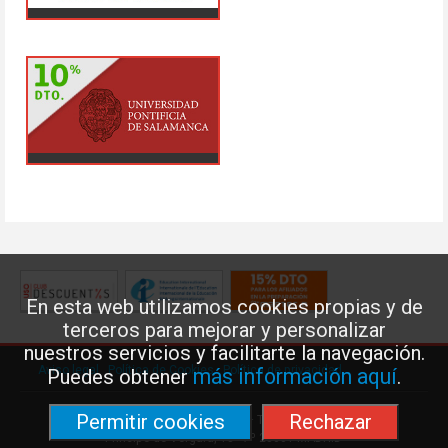
En esta web utilizamos cookies propias y de
terceros para mejorar y personalizar
nuestros servicios y facilitarte la navegación.
Aviso legal
·
Política de Cookies
·
Política de privacidad
más información aquí
Puedes obtener
.
Permitir cookies
Rechazar
Federación de Enseñanza de USO · Teléfono: 91 577 41 13 ·
Príncipe de Vergara, 13 · 7º 28001 MADRID