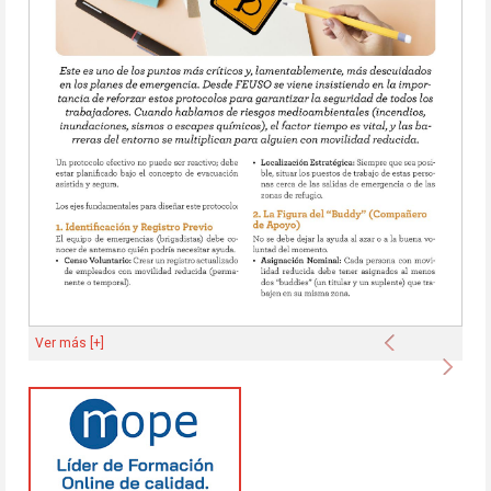
Anterior
Ver más [+]
Sigu