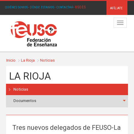
USO.ES
QUIÉNES SOMOS
·
DÓNDE ESTAMOS
·
CONTACTAR
·
AFÍLIATE
Menú
Inicio
La Rioja
Noticias
LA RIOJA
Noticias
Documentos
Tres nuevos delegados de FEUSO-La