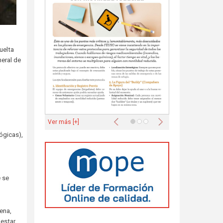
uelta
neral de
Anterior
Siguiente
Ver más [+]
ógicas),
 se
ena,
 estar