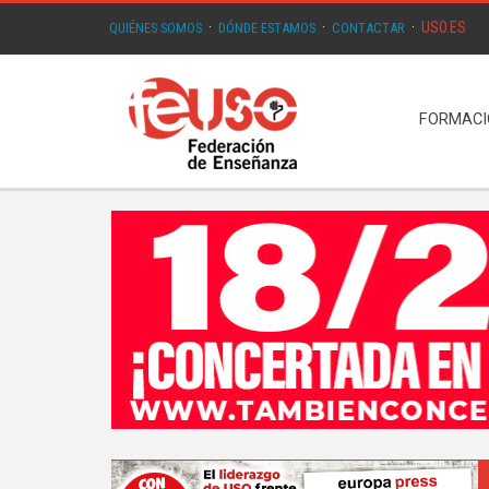
USO.ES
QUIÉNES SOMOS
·
DÓNDE ESTAMOS
·
CONTACTAR
·
FORMAC