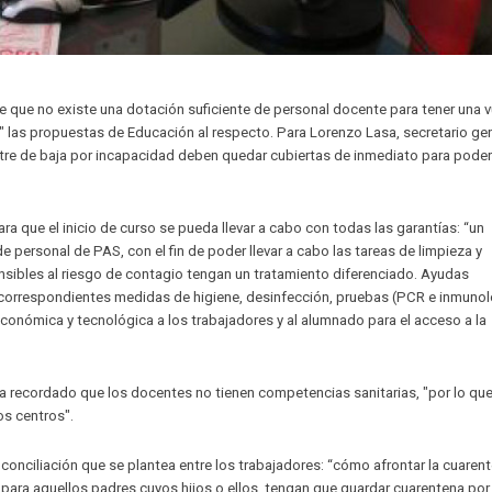
 que no existe una dotación suficiente de personal docente para tener una v
s" las propuestas de Educación al respecto. Para Lorenzo Lasa, secretario ge
tre de baja por incapacidad deben quedar cubiertas de inmediato para poder
que el inicio de curso se pueda llevar a cabo con todas las garantías: “un
 personal de PAS, con el fin de poder llevar a cabo las tareas de limpieza y
nsibles al riesgo de contagio tengan un tratamiento diferenciado. Ayudas
 correspondientes medidas de higiene, desinfección, pruebas (PCR e inmunol
económica y tecnológica a los trabajadores y al alumnado para el acceso a la
recordado que los docentes no tienen competencias sanitarias, "por lo que
os centros".
liación que se plantea entre los trabajadores: “cómo afrontar la cuarent
para aquellos padres cuyos hijos o ellos, tengan que guardar cuarentena por