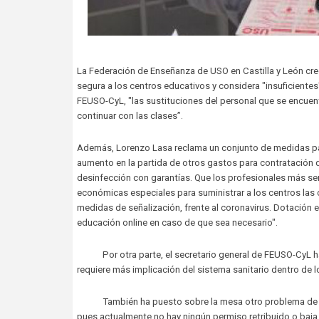
La Federación de Enseñanza de USO en Castilla y León cree
segura a los centros educativos y considera "insuficiente
FEUSO-CyL, "las sustituciones del personal que se encuen
continuar con las clases”.
Además, Lorenzo Lasa reclama un conjunto de medidas para 
aumento en la partida de otros gastos para contratación de
desinfección con garantías. Que los profesionales más se
económicas especiales para suministrar a los centros las
medidas de señalización, frente al coronavirus. Dotación 
educación online en caso de que sea necesario".
Por otra parte, el secretario general de FEUSO-CyL ha 
requiere más implicación del sistema sanitario dentro de l
También ha puesto sobre la mesa otro problema de conci
pues actualmente no hay ningún permiso retribuido o baja 