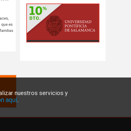
aces,
a que es
familias
lizar nuestros servicios y
n aquí
.