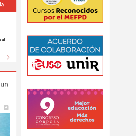
da
 al
Siguiente
 un