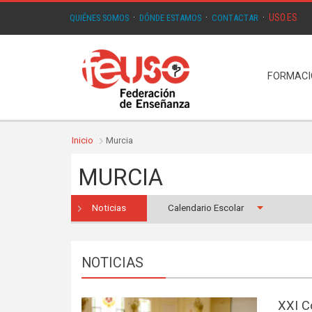
USO.ES
QUIÉNES SOMOS
·
DÓNDE ESTAMOS
·
CONTACTAR
·
FORMAC
Inicio
Murcia
MURCIA
Noticias
Calendario Escolar
NOTICIAS
XXI C