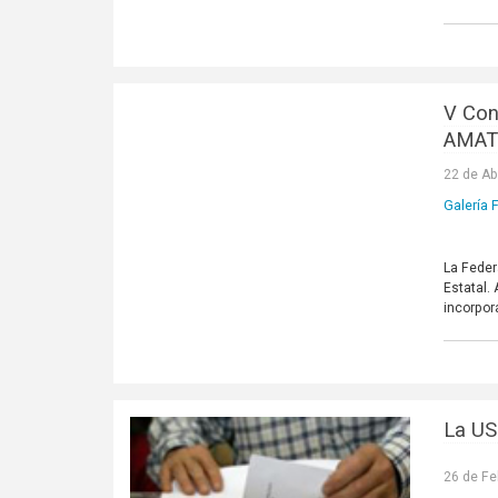
V Con
AMAT
22 de Ab
Galería
La Feder
Estatal.
incorpor
La US
26 de Fe