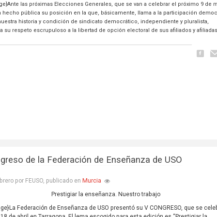
e}Ante las próximas Elecciones Generales, que se van a celebrar el próximo 9 de 
a hecho pública su posición en la que, básicamente, llama a la participación democ
nuestra historia y condición de sindicato democrático, independiente y pluralista,
a su respeto escrupuloso a la libertad de opción electoral de sus afiliados y afiliadas
greso de la Federación de Enseñanza de USO
Murcia
brero por FEUSO, publicado en
Prestigiar la enseñanza. Nuestro trabajo
ge}La Federación de Enseñanza de USO presentó su V CONGRESO, que se cele
l 18 de abril en Tarragona. El lema escogido para esta edición es “Prestigiar la