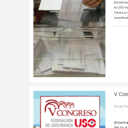
{mosimag
la USO h
Fieles a 
manifiest
V Con
05 de Fe
{mosima
del 16 a