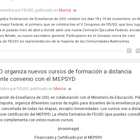
Murcia
oviembre por FEUSO, publicado en
e}La Federación de Enseñanza de USO celebró los días 18 y 19 de noviembre, en M
onsejo Federal, el primero que se celebra tras el V Congreso de FEUSO, que tuvo lug
a el pasado mes de abril y donde salió una nueva Comisión Ejecutiva Federal, enca
nio Amate, su nuevo secretario general. Participaron en el Consejo cerca de cien
es de FEUSO en representación de la mayoría de las Comunidades Autónomas.
 organiza nuevos cursos de formación a distancia
nte convenio con el MEPSYD
Murcia
tubre por FEUSO, publicado en
ación de Enseñanza de USO, en colaboración con el Ministerio de Educación, Pol
 Deporte, organiza diferentes cursos de inglés para docentes de la enseñanza pú
y concertada de todas las etapas, excepto Universidades. Los cursos son a dist
con certificación del MEPSYD. La oferta formativa de FEUSO (que puedes consul
 se complementa con estos nuevos cursos.
{mosimage}
Financiado y Certificado por el MEPSYD