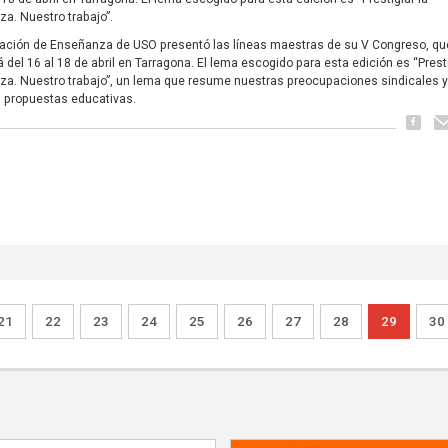
a. Nuestro trabajo”.
ación de Enseñanza de USO presentó las líneas maestras de su V Congreso, qu
á del 16 al 18 de abril en Tarragona. El lema escogido para esta edición es “Presti
a. Nuestro trabajo”, un lema que resume nuestras preocupaciones sindicales 
 propuestas educativas.
21
22
23
24
25
26
27
28
29
30