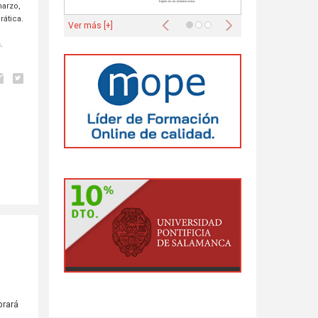
marzo,
Anterior
Siguiente
rática.
Ver más [+]
.
brará