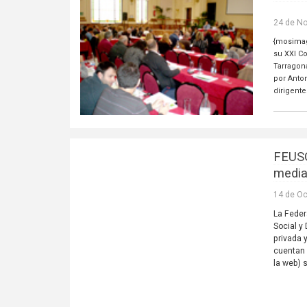
24 de N
{mosimag
su XXI C
Tarragon
por Anto
dirigent
FEUSO
media
14 de Oc
La Feder
Social y
privada 
cuentan 
la web)