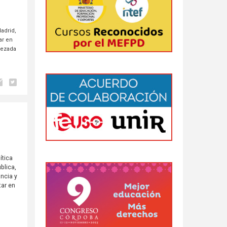
adrid,
ar en
bezada
ítica
blica,
ancia y
tar en