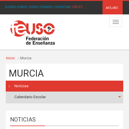
USO.ES
QUIÉNES SOMOS
·
DÓNDE ESTAMOS
·
CONTACTAR
·
AFÍLIATE
Menú
Inicio
Murcia
MURCIA
Noticias
Calendario Escolar
NOTICIAS