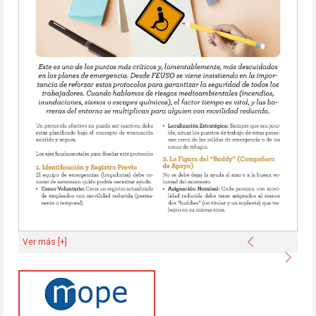
Anterior
Ver más [+]
Sigu