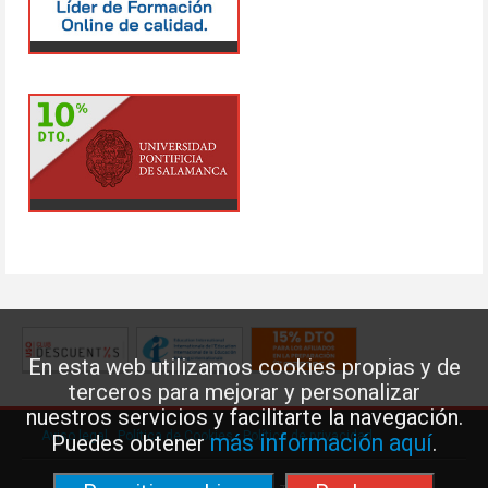
En esta web utilizamos cookies propias y de
terceros para mejorar y personalizar
nuestros servicios y facilitarte la navegación.
Aviso legal
·
Política de Cookies
·
Política de privacidad
más información aquí
Puedes obtener
.