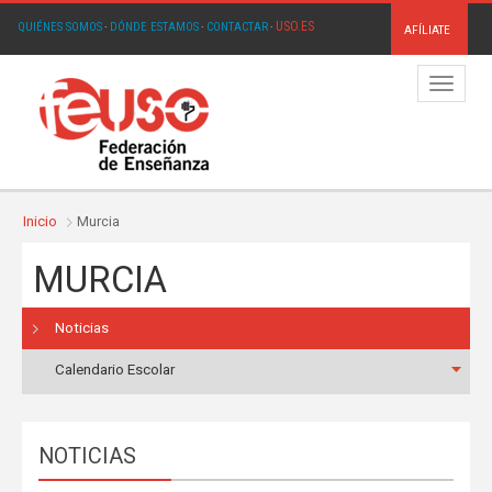
USO.ES
QUIÉNES SOMOS
·
DÓNDE ESTAMOS
·
CONTACTAR
·
AFÍLIATE
Menú
Inicio
Murcia
MURCIA
Noticias
Calendario Escolar
NOTICIAS