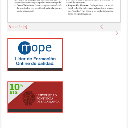
Anterior
Ver más [+]
Sigu