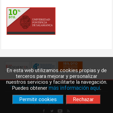
En esta web utilizamos cookies propias y de
terceros para mejorar y personalizar
nuestros servicios y facilitarte la navegación.
Aviso legal
·
Política de Cookies
·
Política de privacidad
más información aquí
Puedes obtener
.
Permitir cookies
Rechazar
Federación de Enseñanza de USO · Teléfono: 91 577 41 13 ·
Príncipe de Vergara, 13 · 7º 28001 MADRID