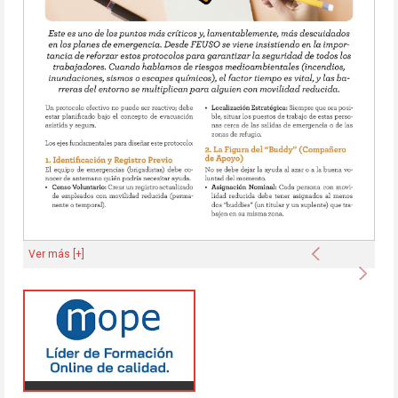
Anterior
Ver más [+]
Sigu