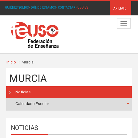
USO.ES
QUIÉNES SOMOS
·
DÓNDE ESTAMOS
·
CONTACTAR
·
AFÍLIATE
Menú
Inicio
Murcia
MURCIA
Noticias
Calendario Escolar
NOTICIAS