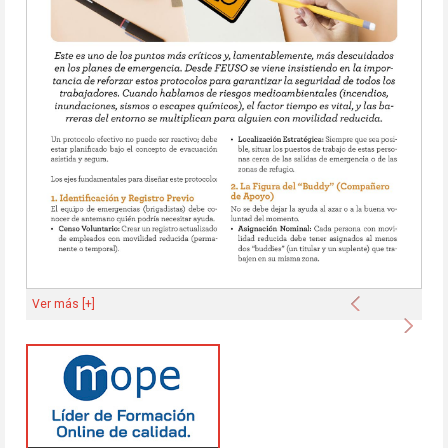
Anterior
Ver más [+]
Sigu