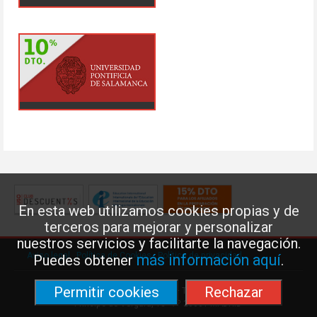
En esta web utilizamos cookies propias y de
terceros para mejorar y personalizar
nuestros servicios y facilitarte la navegación.
Aviso legal
·
Política de Cookies
·
Política de privacidad
más información aquí
Puedes obtener
.
Permitir cookies
Rechazar
Federación de Enseñanza de USO · Teléfono: 91 577 41 13 ·
Príncipe de Vergara, 13 · 7º 28001 MADRID