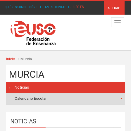
USO.ES
QUIÉNES SOMOS
·
DÓNDE ESTAMOS
·
CONTACTAR
·
AFÍLIATE
Menú
Inicio
Murcia
MURCIA
Noticias
Calendario Escolar
NOTICIAS