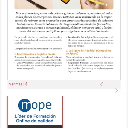
Anterior
Ver más [+]
Sigu