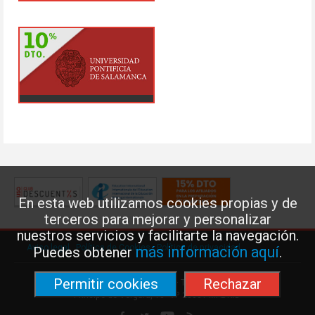
En esta web utilizamos cookies propias y de
terceros para mejorar y personalizar
nuestros servicios y facilitarte la navegación.
Aviso legal
·
Política de Cookies
·
Política de privacidad
más información aquí
Puedes obtener
.
Permitir cookies
Rechazar
Federación de Enseñanza de USO · Teléfono: 91 577 41 13 ·
Príncipe de Vergara, 13 · 7º 28001 MADRID