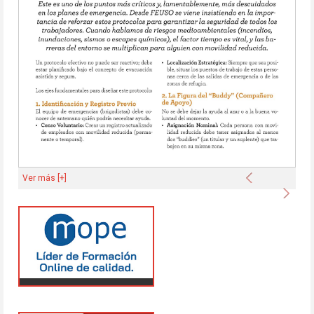
Anterior
Ver más [+]
Sigu