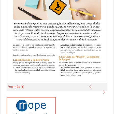
Anterior
Ver más [+]
Sigu