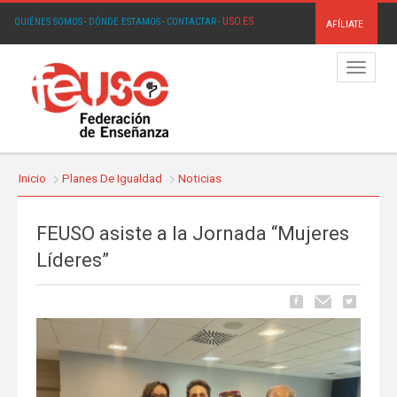
USO.ES
QUIÉNES SOMOS
·
DÓNDE ESTAMOS
·
CONTACTAR
·
AFÍLIATE
Menú
Inicio
Planes De Igualdad
Noticias
FEUSO asiste a la Jornada “Mujeres
Líderes”