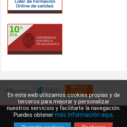
En esta web utilizamos cookies propias y de
terceros para mejorar y personalizar
nuestros servicios y facilitarte la navegación.
Aviso legal
·
Política de Cookies
·
Política de privacidad
más información aquí
Puedes obtener
.