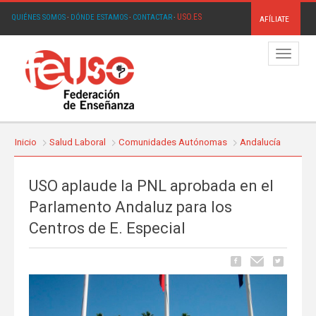
USO.ES
QUIÉNES SOMOS
·
DÓNDE ESTAMOS
·
CONTACTAR
·
AFÍLIATE
Menú
Inicio
Salud Laboral
Comunidades Autónomas
Andalucía
USO aplaude la PNL aprobada en el
Parlamento Andaluz para los
Centros de E. Especial