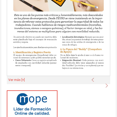
Anterior
Ver más [+]
Sigu