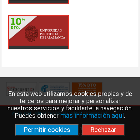
En esta web utilizamos cookies propias y de
terceros para mejorar y personalizar
nuestros servicios y facilitarte la navegación.
Aviso legal
·
Política de Cookies
·
Política de privacidad
más información aquí
Puedes obtener
.
Permitir cookies
Rechazar
Federación de Enseñanza de USO · Teléfono: 91 577 41 13 ·
Príncipe de Vergara, 13 · 7º 28001 MADRID