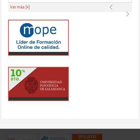
Anterior
Ver más [+]
Sigu