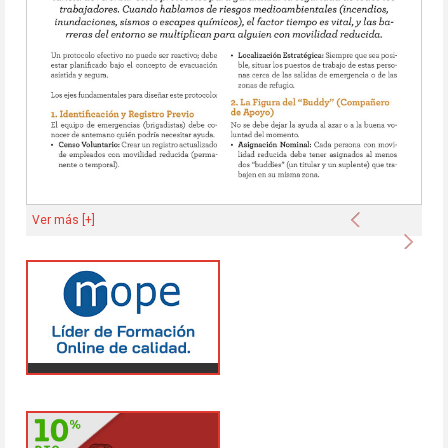
Anterior
Ver más [+]
Sigu