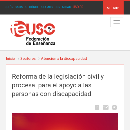
USO.ES
QUIÉNES SOMOS
·
DÓNDE ESTAMOS
·
CONTACTAR
·
AFÍLIATE
Menú
Inicio
Sectores
Atención a la discapacidad
Reforma de la legislación civil y
procesal para el apoyo a las
personas con discapacidad