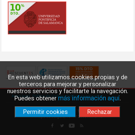
En esta web utilizamos cookies propias y de
terceros para mejorar y personalizar
nuestros servicios y facilitarte la navegación.
Aviso legal
·
Política de Cookies
·
Política de privacidad
más información aquí
Puedes obtener
.
Permitir cookies
Rechazar
Federación de Enseñanza de USO · Teléfono: 91 577 41 13 ·
Príncipe de Vergara, 13 · 7º 28001 MADRID