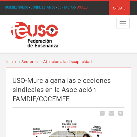
USO.ES
QUIÉNES SOMOS
·
DÓNDE ESTAMOS
·
CONTACTAR
·
AFÍLIATE
Menú
Inicio
Sectores
Atención a la discapacidad
USO-Murcia gana las elecciones
sindicales en la Asociación
FAMDIF/COCEMFE