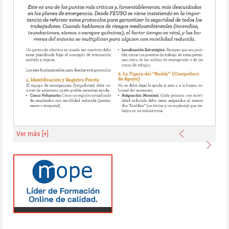
Anterior
Ver más [+]
Sigu