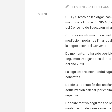
11 Marzo 2024 por FEUSO
11
Marzo
USO y el resto de las organizac
marco de la Fundación SIMA (Ser
del Convenio de Educación Infa
Como ya os informamos en notas 
mediación, podamos limar las d
la negociación del Convenio.
De momento, no ha sido posible a
seguimos trabajando en el inter
del año 2023.
La siguiente reunión tendrá lug
concretas.
Desde la Federación de Enseña
actualización salarial, por enc
urgencia.
Por este motivo seguimos solic
modificación del complemento p