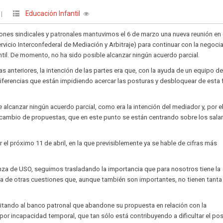
Educación Infantil
|
iones sindicales y patronales mantuvimos el 6 de marzo una nueva reunión en 
vicio Interconfederal de Mediación y Arbitraje) para continuar con la negocia
ntil. De momento, no ha sido posible alcanzar ningún acuerdo parcial.
anteriores, la intención de las partes era que, con la ayuda de un equipo d
iferencias que están impidiendo acercar las posturas y desbloquear de esta
lcanzar ningún acuerdo parcial, como era la intención del mediador y, por el
cambio de propuestas, que en este punto se están centrando sobre los sala
ar el próximo 11 de abril, en la que previsiblemente ya se hable de cifras más
nza de USO, seguimos trasladando la importancia que para nosotros tiene la
ima de otras cuestiones que, aunque también son importantes, no tienen tanta
itando al banco patronal que abandone su propuesta en relación con la
or incapacidad temporal, que tan sólo está contribuyendo a dificultar el pos