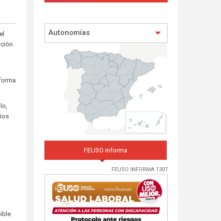
Autonomías
el
ción
e
 forma
lo,
rios
FEUSO informa
FEUSO INFORMA 1307
ible