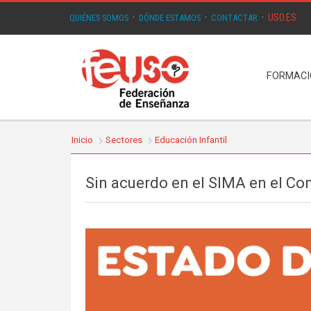
USO.ES
QUIÉNES SOMOS
·
DÓNDE ESTAMOS
·
CONTACTAR
·
FORMAC
Inicio
Sectores
Educación Infantil
Sin acuerdo en el SIMA en el Co