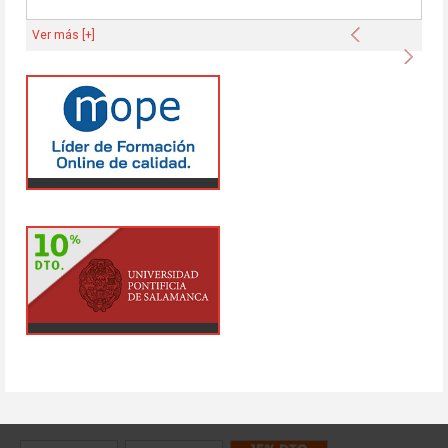
Anterior
Ver más [+]
Sigu