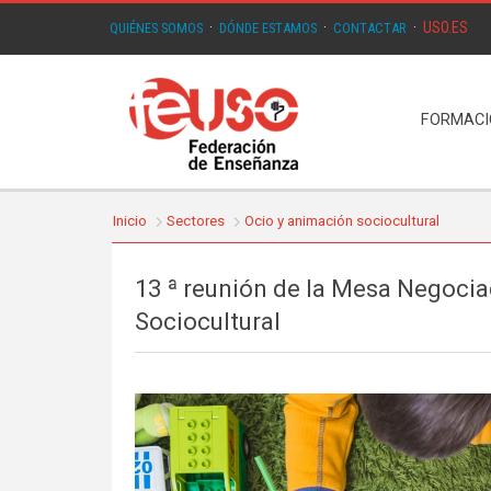
USO.ES
QUIÉNES SOMOS
·
DÓNDE ESTAMOS
·
CONTACTAR
·
FORMAC
Inicio
Sectores
Ocio y animación sociocultural
13 ª reunión de la Mesa Negoci
Sociocultural