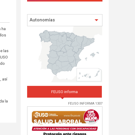
Autonomías
a ha
llos
e las
e USO
ndo
, así
FEUSO informa
da la
FEUSO INFORMA 1307