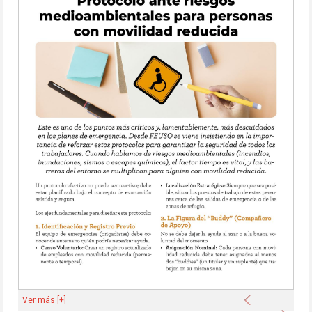
Anterior
Ver más [+]
Sigu