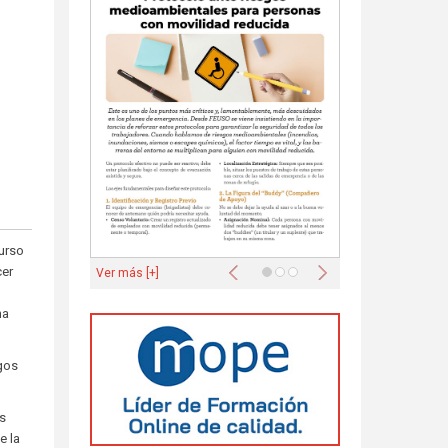
urso
Anterior
Siguiente
cer
Ver más [+]
na
sgos
os
e la