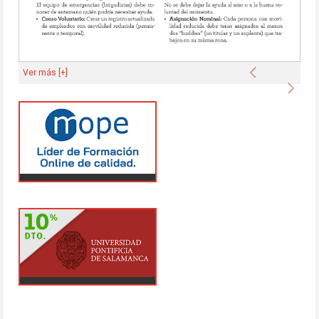
Anterior
Ver más [+]
Sigu