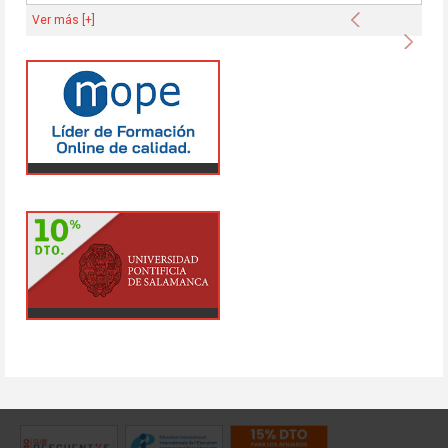
Anterior
Ver más [+]
Sigu