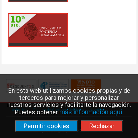
En esta web utilizamos cookies propias y de
terceros para mejorar y personalizar
nuestros servicios y facilitarte la navegación.
Aviso legal
·
Política de Cookies
·
Política de privacidad
más información aquí
Puedes obtener
.
Permitir cookies
Rechazar
Federación de Enseñanza de USO · Teléfono: 91 577 41 13 ·
Príncipe de Vergara, 13 · 7º 28001 MADRID