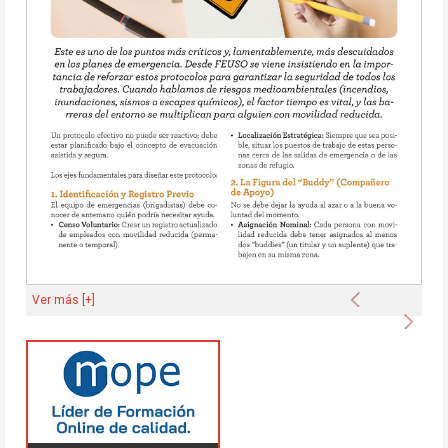
Anterior
Ver más [+]
Sigu