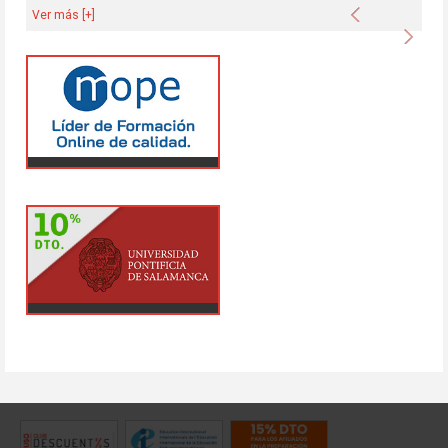
Anterior
Ver más [+]
Sigu