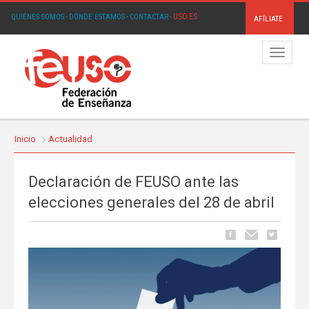
USO.ES
QUIÉNES SOMOS
·
DÓNDE ESTAMOS
·
CONTACTAR
·
AFÍLIATE
Menú
Inicio
Actualidad
Declaración de FEUSO ante las
elecciones generales del 28 de abril