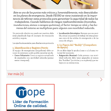
Anterior
Ver más [+]
Sigu