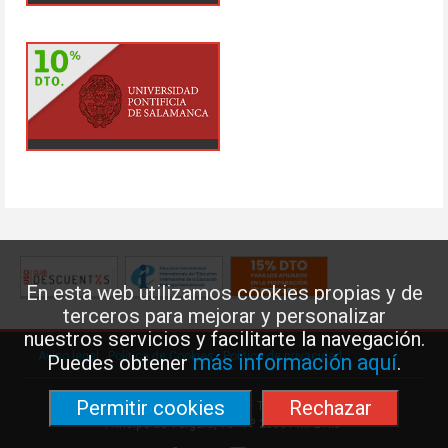
En esta web utilizamos cookies propias y de
terceros para mejorar y personalizar
nuestros servicios y facilitarte la navegación.
Aviso legal
·
Política de Cookies
·
Política de privacidad
más información aquí
Puedes obtener
.
Permitir cookies
Rechazar
Federación de Enseñanza de USO · Teléfono: 91 577 41 13 ·
Príncipe de Vergara, 13 · 7º 28001 MADRID