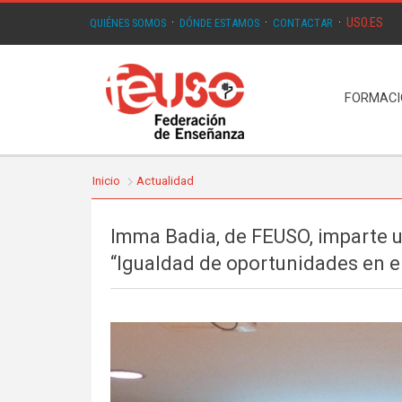
USO.ES
QUIÉNES SOMOS
·
DÓNDE ESTAMOS
·
CONTACTAR
·
FORMAC
Inicio
Actualidad
Imma Badia, de FEUSO, imparte 
“Igualdad de oportunidades en e