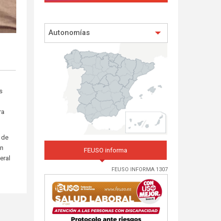
Autonomías
s
y
ra
 de
ón
FEUSO informa
eral
FEUSO INFORMA 1307