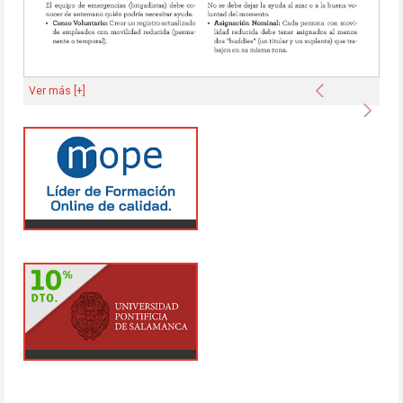
Anterior
Ver más [+]
Sigu