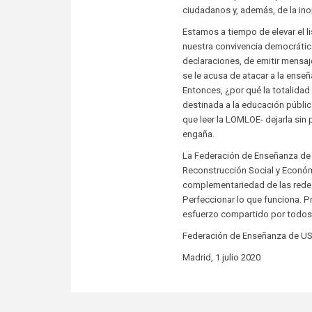
ciudadanos y, además, de la in
Estamos a tiempo de elevar el li
nuestra convivencia democrática
declaraciones, de emitir mensaj
se le acusa de atacar a la ense
Entonces, ¿por qué la totalidad 
destinada a la educación públi
que leer la LOMLOE- dejarla sin
engaña.
La Federación de Enseñanza de U
Reconstrucción Social y Económi
complementariedad de las redes 
Perfeccionar lo que funciona. P
esfuerzo compartido por todos
Federación de Enseñanza de U
Madrid, 1 julio 2020