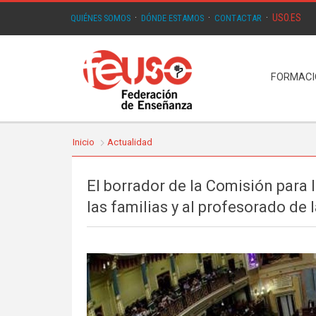
USO.ES
QUIÉNES SOMOS
·
DÓNDE ESTAMOS
·
CONTACTAR
·
FORMAC
Inicio
Actualidad
El borrador de la Comisión para
las familias y al profesorado d