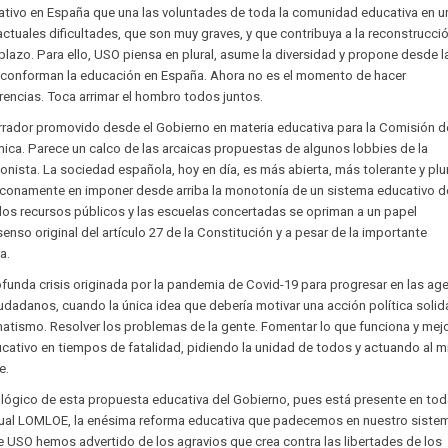
ativo en España que una las voluntades de toda la comunidad educativa en u
actuales dificultades, que son muy graves, y que contribuya a la reconstrucció
plazo. Para ello, USO piensa en plural, asume la diversidad y propone desde l
e conforman la educación en España. Ahora no es el momento de hacer
ferencias. Toca arrimar el hombro todos juntos.
rador promovido desde el Gobierno en materia educativa para la Comisión de
ica. Parece un calco de las arcaicas propuestas de algunos lobbies de la
onista. La sociedad española, hoy en día, es más abierta, más tolerante y plu
aconamente en imponer desde arriba la monotonía de un sistema educativo 
los recursos públicos y las escuelas concertadas se opriman a un papel
nso original del artículo 27 de la Constitución y a pesar de la importante
a.
ofunda crisis originada por la pandemia de Covid-19 para progresar en las a
iudadanos, cuando la única idea que debería motivar una acción política solid
tismo. Resolver los problemas de la gente. Fomentar lo que funciona y mejo
ativo en tiempos de fatalidad, pidiendo la unidad de todos y actuando al 
e.
lógico de esta propuesta educativa del Gobierno, pues está presente en to
tual LOMLOE, la enésima reforma educativa que padecemos en nuestro siste
 USO hemos advertido de los agravios que crea contra las libertades de los