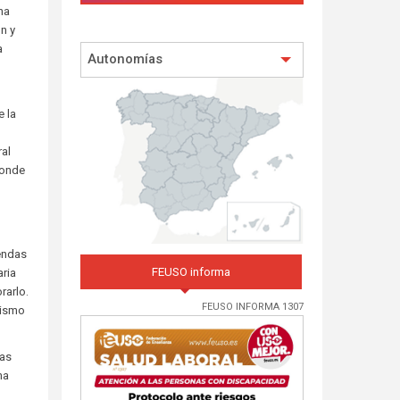
na
n y
a
Autonomías
 la
ral
donde
gendas
FEUSO informa
aria
rarlo.
FEUSO INFORMA 1307
mismo
das
ma