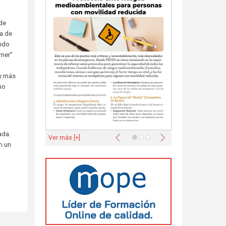
 de
ya de
ando
emer”
ay más
no
Anterior
Siguiente
ada.
Ver más [+]
n un