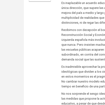
Es inaplazable un acuerdo educ
única dirección, que supere las 
mejora del país a medio y largo 
multiplicidad de realidades qu
distinciones, ni de regar las di
Recibimos con decepción el bor
Reconstrucción Social y Económ
izquierda española más involuci
que nunca. Pero insisten mach
las escuelas públicas acaparen 
subordinado, en contra del conse
demanda social que las sustent
Es inadmisible aprovechar la pr
ideológicas que dividen a los c
en estos momentos es el pragma
No cambiar nuestro modelo educ
tiempo en beneficio de una part
No nos sorprende el sesgo ideo
las medidas que propone la ac
educativo, a pesar de que desde