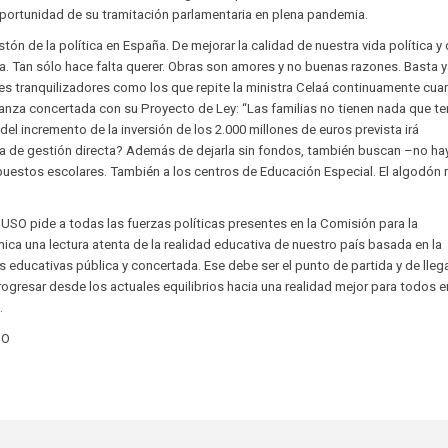
oportunidad de su tramitación parlamentaria en plena pandemia.
stón de la política en España. De mejorar la calidad de nuestra vida política y
. Tan sólo hace falta querer. Obras son amores y no buenas razones. Basta 
es tranquilizadores como los que repite la ministra Celaá continuamente cu
ñanza concertada con su Proyecto de Ley: “Las familias no tienen nada que t
del incremento de la inversión de los 2.000 millones de euros prevista irá
ca de gestión directa? Además de dejarla sin fondos, también buscan –no h
 puestos escolares. También a los centros de Educación Especial. El algodón 
SO pide a todas las fuerzas políticas presentes en la Comisión para la
ca una lectura atenta de la realidad educativa de nuestro país basada en la
educativas pública y concertada. Ese debe ser el punto de partida y de lleg
rogresar desde los actuales equilibrios hacia una realidad mejor para todos e
.
SO