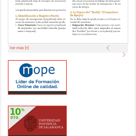
Anterior
Ver más [+]
Sigu