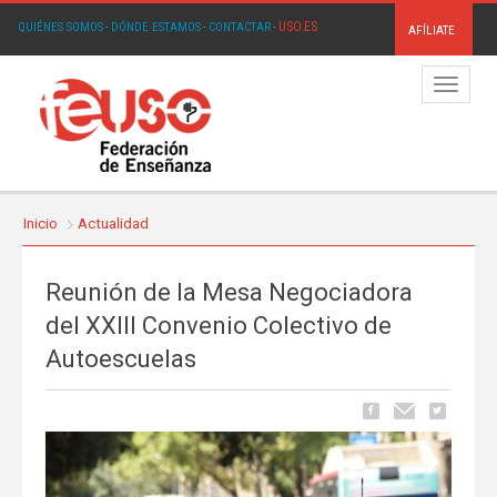
USO.ES
QUIÉNES SOMOS
·
DÓNDE ESTAMOS
·
CONTACTAR
·
AFÍLIATE
Menú
Inicio
Actualidad
Reunión de la Mesa Negociadora
del XXIII Convenio Colectivo de
Autoescuelas