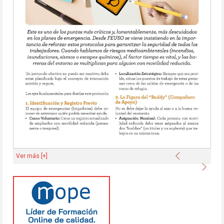
Anterior
Ver más [+]
Sigu