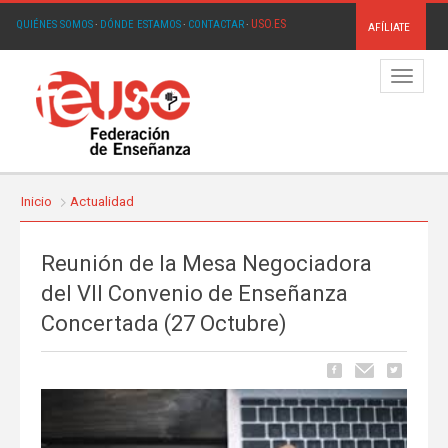
USO.ES
QUIÉNES SOMOS
·
DÓNDE ESTAMOS
·
CONTACTAR
·
AFÍLIATE
Menú
Inicio
Actualidad
Reunión de la Mesa Negociadora
del VII Convenio de Enseñanza
Concertada (27 Octubre)