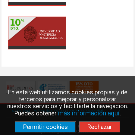
En esta web utilizamos cookies propias y de
terceros para mejorar y personalizar
nuestros servicios y facilitarte la navegación.
Aviso legal
·
Política de Cookies
·
Política de privacidad
más información aquí
Puedes obtener
.
Permitir cookies
Rechazar
Federación de Enseñanza de USO · Teléfono: 91 577 41 13 ·
Príncipe de Vergara, 13 · 7º 28001 MADRID