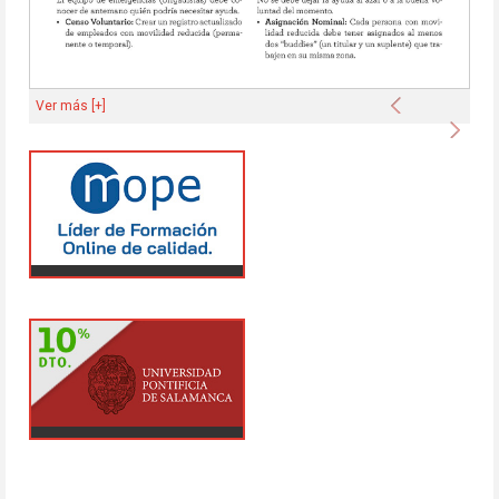
Anterior
Ver más [+]
Sigu