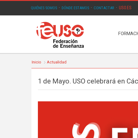
USO.ES
QUIÉNES SOMOS
·
DÓNDE ESTAMOS
·
CONTACTAR
·
FORMAC
Inicio
Actualidad
1 de Mayo. USO celebrará en Các