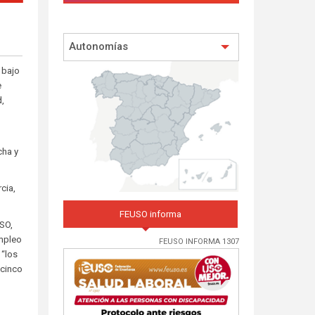
Autonomías
 bajo
e
d,
cha y
cia,
FEUSO informa
USO,
empleo
FEUSO INFORMA 1307
 “los
 cinco