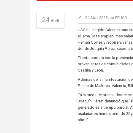
24 Abril 2025 por FEUSO
|
24
Abril
USO ha elegido Cáceres para su 
el lema “Más empleo, más salari
Hernán Cortés y recorrerá varia
donde Joaquín Pérez, secretario 
El acto contará con la presenci
provenientes de comunidades co
Castilla y León.
Además de la manifestación de 
Palma de Mallorca, Valencia, Bi
En la rueda de prensa donde se 
Joaquín Pérez, denunció que “el 
generado es a tiempo parcial. A
asalariados hemos perdido 20 p
años”.