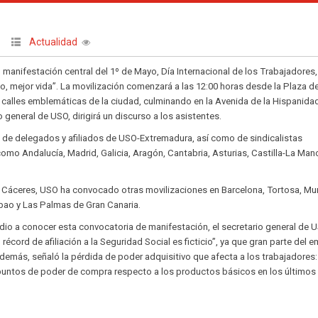
Actualidad
manifestación central del 1º de Mayo, Día Internacional de los Trabajadores,
o, mejor vida”. La movilización comenzará a las 12:00 horas desde la Plaza d
s calles emblemáticas de la ciudad, culminando en la Avenida de la Hispanida
general de USO, dirigirá un discurso a los asistentes.
a de delegados y afiliados de USO-Extremadura, así como de sindicalistas
mo Andalucía, Madrid, Galicia, Aragón, Cantabria, Asturias, Castilla-La Man
Cáceres, USO ha convocado otras movilizaciones en Barcelona, Tortosa, Mur
lbao y Las Palmas de Gran Canaria.
dio a conocer esta convocatoria de manifestación, el secretario general de 
récord de afiliación a la Seguridad Social es ficticio”, ya que gran parte del 
demás, señaló la pérdida de poder adquisitivo que afecta a los trabajadores:
untos de poder de compra respecto a los productos básicos en los últimos