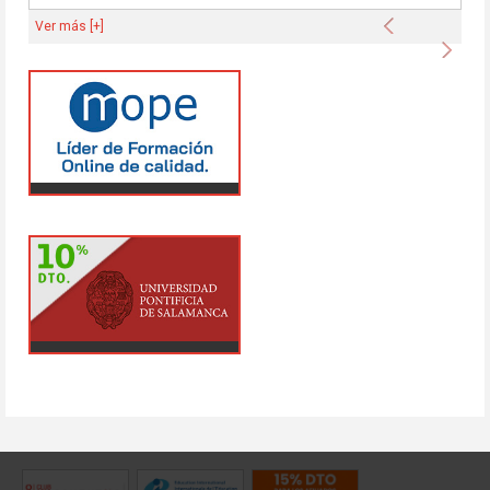
Anterior
Ver más [+]
Sigu