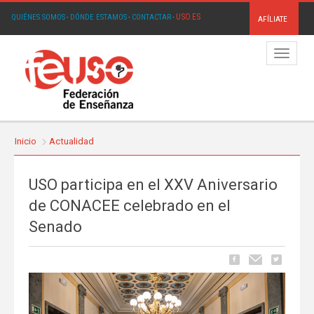
USO.ES
QUIÉNES SOMOS
·
DÓNDE ESTAMOS
·
CONTACTAR
·
AFÍLIATE
Menú
Inicio
Actualidad
USO participa en el XXV Aniversario
de CONACEE celebrado en el
Senado