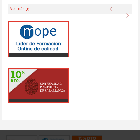
Anterior
Ver más [+]
Sigu