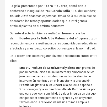
La gala, presentada por
Pedro Piqueras
, contó con la
conferencia inaugural de
Pau García-Milà
, CEO de Founderz,
titulada
«Qué podemos esperar del futuro de la IA»
, en la que se
abordaron los retos y oportunidades que la inteligencia
artificial plantea en el ámbito educativo.
Durante el acto también se realizó un
homenaje a los
damnificados por la DANA de Valencia del año pasado
, un
reconocimiento a la resiliencia de las comunidades educativas
afectadas y al esfuerzo colectivo por recuperar la normalidad.
En la ceremonia se entregaron diversos reconocimientos, entre
ellos:
Emooti, Instituto de Salud Mental y Bienestar
, premiado
por su contribución a la salud mental y emocional de los
jóvenes mediante un modelo innovador de atención e
intervención, centrado en el bienestar y la prevención.
Premio Magisterio & DeCine21
a la película española
“Los Domingos”
y a su directora,
Alauda Ruiz de Azúa
, por
una obra que, con sensibilidad y rigor, impulsa un diálogo
enriquecedor entre personas creyentes y no creyentes,
favoreciendo la reflexión desde una mirada amplia e
inclusiva.