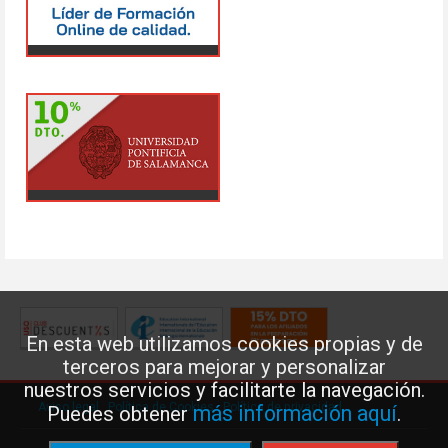
En esta web utilizamos cookies propias y de
terceros para mejorar y personalizar
nuestros servicios y facilitarte la navegación.
Aviso legal
·
Política de Cookies
·
Política de privacidad
más información aquí
Puedes obtener
.