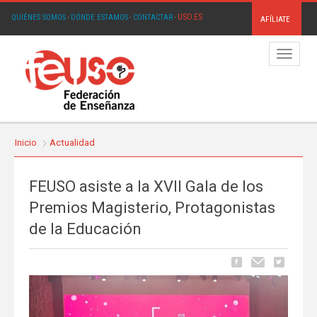
USO.ES
QUIÉNES SOMOS
·
DÓNDE ESTAMOS
·
CONTACTAR
·
AFÍLIATE
Menú
Inicio
Actualidad
FEUSO asiste a la XVII Gala de los
Premios Magisterio, Protagonistas
de la Educación