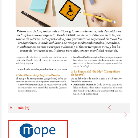
Anterior
Ver más [+]
Sigu