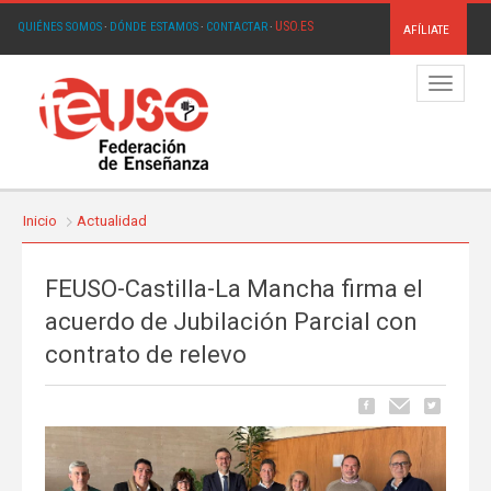
USO.ES
QUIÉNES SOMOS
·
DÓNDE ESTAMOS
·
CONTACTAR
·
AFÍLIATE
Menú
Inicio
Actualidad
FEUSO-Castilla-La Mancha firma el
acuerdo de Jubilación Parcial con
contrato de relevo