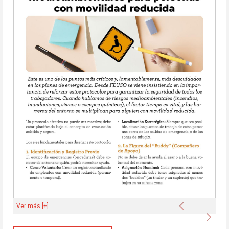
Anterior
Ver más [+]
Sigu