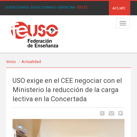
USO.ES
QUIÉNES SOMOS
·
DÓNDE ESTAMOS
·
CONTACTAR
·
AFÍLIATE
Menú
Inicio
Actualidad
USO exige en el CEE negociar con el
Ministerio la reducción de la carga
lectiva en la Concertada