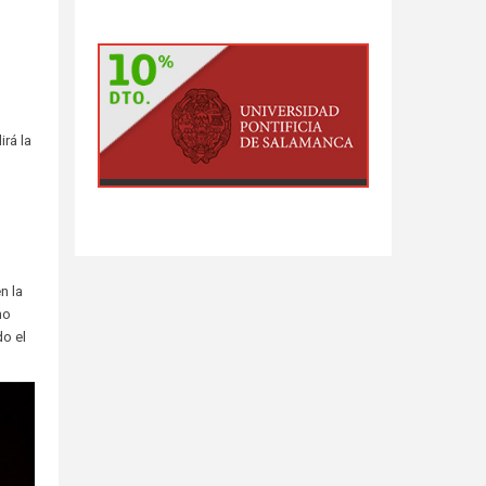
rá la
n la
no
do el