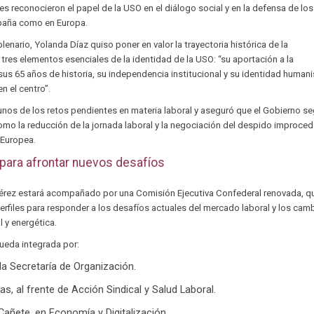
es reconocieron el papel de la USO en el diálogo social y en la defensa de los
spaña como en Europa.
plenario, Yolanda Díaz quiso poner en valor la trayectoria histórica de la
 tres elementos esenciales de la identidad de la USO: “su aportación a la
s 65 años de historia, su independencia institucional y su identidad humani
n el centro”.
nos de los retos pendientes en materia laboral y aseguró que el Gobierno se
mo la reducción de la jornada laboral y la negociación del despido improce
 Europea.
 para afrontar nuevos desafíos
érez estará acompañado por una Comisión Ejecutiva Confederal renovada, q
rfiles para responder a los desafíos actuales del mercado laboral y los cam
l y energética.
ueda integrada por:
 la Secretaría de Organización.
as, al frente de Acción Sindical y Salud Laboral.
añete, en Economía y Digitalización.