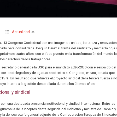
Actualidad
|
u 13 Congreso Confederal con una imagen de unidad, fortaleza y renovación
rvido para consolidar a Joaquín Pérez al frente del sindicato y marcar la hoja 
s próximos cuatro años, con el foco puesto en la transformación del mundo la
e los derechos de los trabajadores.
 secretario general de la USO para el mandato 2026-2030 con el respaldo del
s por los delegados y delegadas asistentes al Congreso, en una jornada que
7,15 %. Un resultado que refuerza el proyecto sindical de la tercera fuerza sind
poyo interno a la gestión desarrollada durante los últimos años.
ional y sindical
con una destacada presencia institucional y sindical internacional. Entre las
iguraron la de la vicepresidenta segunda del Gobierno y ministra de Trabajo y
y la del secretario general adjunto de la Confederación Europea de Sindicato