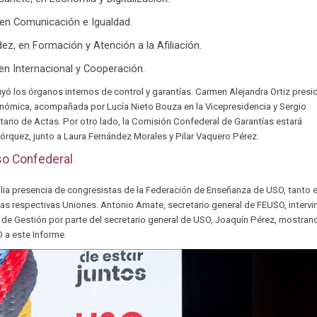
en Comunicación e Igualdad.
ez, en Formación y Atención a la Afiliación.
en Internacional y Cooperación.
ó los órganos internos de control y garantías. Carmen Alejandra Ortiz presidi
ómica, acompañada por Lucía Nieto Bouza en la Vicepresidencia y Sergio
ario de Actas. Por otro lado, la Comisión Confederal de Garantías estará
órquez, junto a Laura Fernández Morales y Pilar Vaquero Pérez.
so Confederal
ia presencia de congresistas de la Federación de Enseñanza de USO, tanto e
s respectivas Uniones. Antonio Amate, secretario general de FEUSO, intervi
e de Gestión por parte del secretario general de USO, Joaquín Pérez, mostran
 a este Informe.