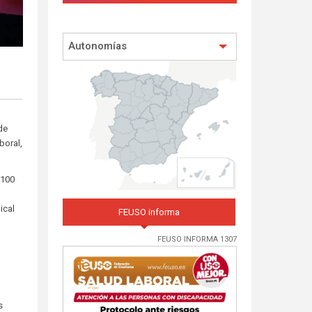
Autonomías
de
boral,
 100
ical
FEUSO informa
FEUSO INFORMA 1307
s