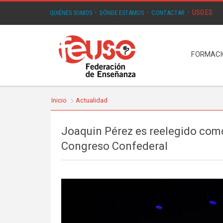
USO.ES
QUIÉNES SOMOS
·
DÓNDE ESTAMOS
·
CONTACTAR
·
FORMAC
Inicio
Actualidad
Joaquin Pérez es reelegido como
Congreso Confederal