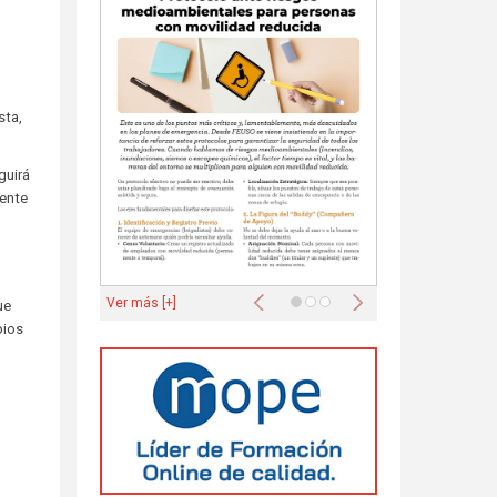
sta,
guirá
dente
Anterior
Siguiente
Ver más [+]
ue
bios