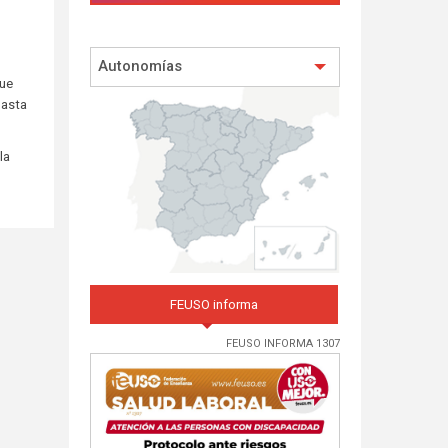
Autonomías
que
hasta
la
FEUSO informa
FEUSO INFORMA 1307