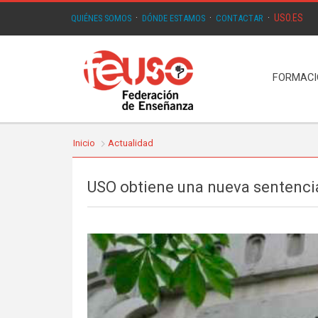
USO.ES
QUIÉNES SOMOS
·
DÓNDE ESTAMOS
·
CONTACTAR
·
FORMAC
Inicio
Actualidad
USO obtiene una nueva sentencia