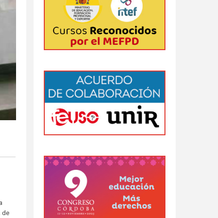
a
a de