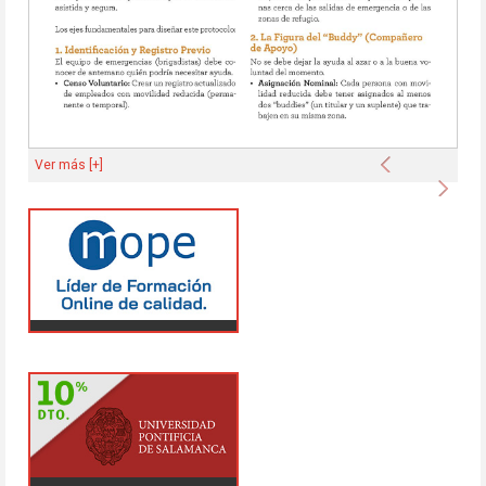
Anterior
Ver más [+]
Sigu