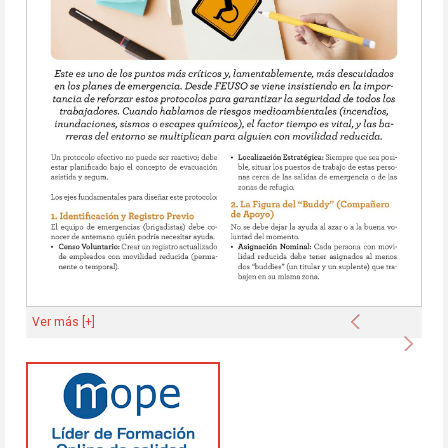
Anterior
Ver más [+]
Sigu