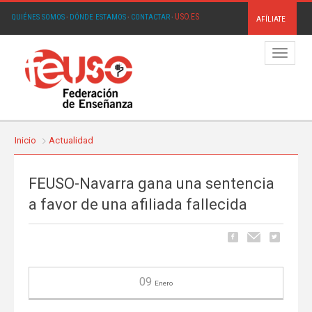
USO.ES
QUIÉNES SOMOS
·
DÓNDE ESTAMOS
·
CONTACTAR
·
AFÍLIATE
Menú
Inicio
Actualidad
FEUSO-Navarra gana una sentencia
a favor de una afiliada fallecida
09
Enero