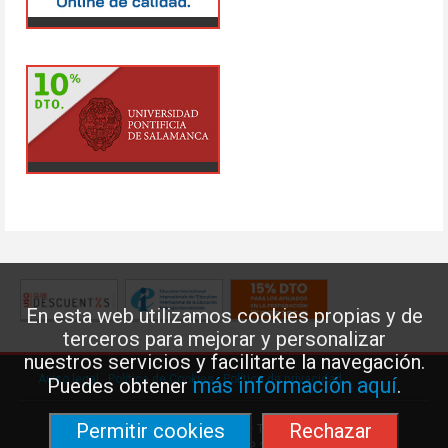
En esta web utilizamos cookies propias y de
terceros para mejorar y personalizar
nuestros servicios y facilitarte la navegación.
Aviso legal
·
Política de Cookies
·
Política de privacidad
más información aquí
Puedes obtener
.
Permitir cookies
Rechazar
Federación de Enseñanza de USO · Teléfono: 91 577 41 13 ·
Príncipe de Vergara, 13 · 7º 28001 MADRID